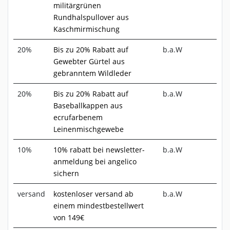
militärgrünen
Rundhalspullover aus
Kaschmirmischung
20%
Bis zu 20% Rabatt auf
b.a.W
Gewebter Gürtel aus
gebranntem Wildleder
20%
Bis zu 20% Rabatt auf
b.a.W
Baseballkappen aus
ecrufarbenem
Leinenmischgewebe
10%
10% rabatt bei newsletter-
b.a.W
anmeldung bei angelico
sichern
versand
kostenloser versand ab
b.a.W
einem mindestbestellwert
von 149€