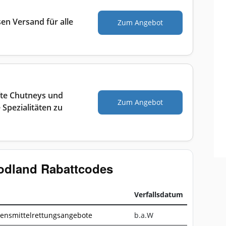
en Versand für alle
Zum Angebot
te Chutneys und
Zum Angebot
 Spezialitäten zu
oodland Rabattcodes
Verfallsdatum
bensmittelrettungsangebote
b.a.W