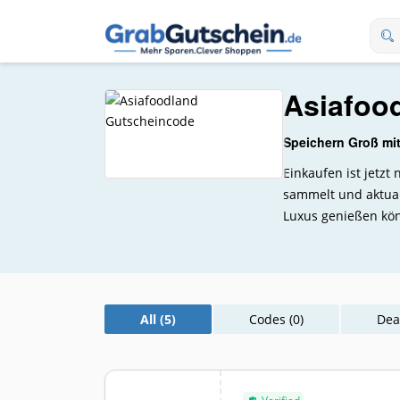
Asiafoo
Speichern Groß mi
Einkaufen ist jetz
sammelt und aktual
Luxus genießen kön
All (5)
Codes (0)
Deal