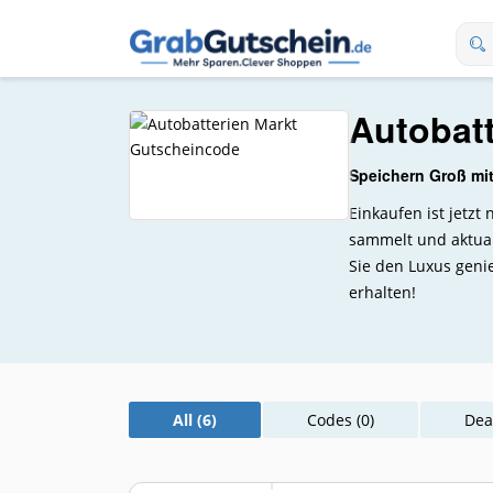
Autobatt
Speichern Groß mi
Einkaufen ist jetz
sammelt und aktual
Sie den Luxus geni
erhalten!
All (6)
Codes (0)
Deal