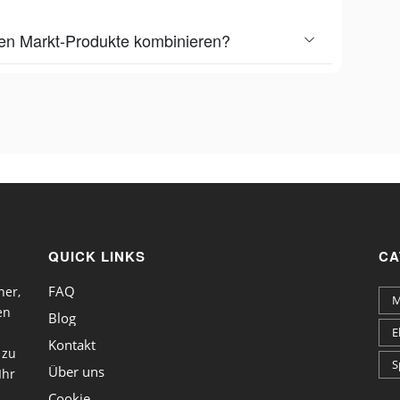
ien Markt-Produkte kombinieren?
QUICK LINKS
CA
FAQ
ner,
M
en
Blog
E
Kontakt
 zu
S
Über uns
Ihr
Cookie