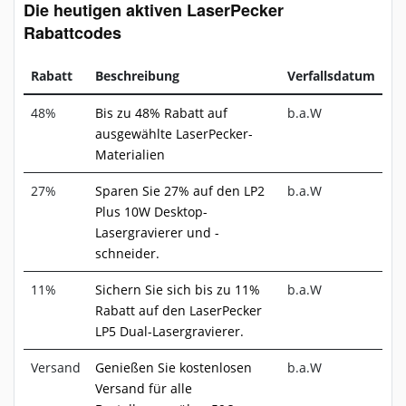
Die heutigen aktiven LaserPecker
Rabattcodes
Rabatt
Beschreibung
Verfallsdatum
48%
Bis zu 48% Rabatt auf
b.a.W
ausgewählte LaserPecker-
Materialien
27%
Sparen Sie 27% auf den LP2
b.a.W
Plus 10W Desktop-
Lasergravierer und -
schneider.
11%
Sichern Sie sich bis zu 11%
b.a.W
Rabatt auf den LaserPecker
LP5 Dual-Lasergravierer.
Versand
Genießen Sie kostenlosen
b.a.W
Versand für alle