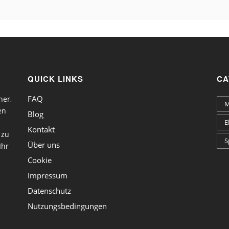
QUICK LINKS
CA
FAQ
ner,
M
en
Blog
E
Kontakt
 zu
S
Über uns
Ihr
Cookie
Impressum
Datenschutz
Nutzungsbedingungen