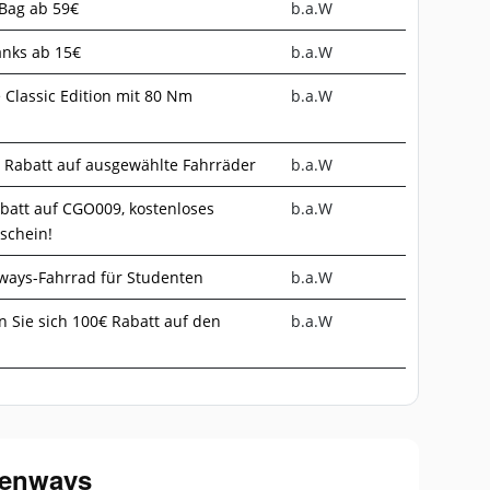
 Bag ab 59€
b.a.W
anks ab 15€
b.a.W
e Classic Edition mit 80 Nm
b.a.W
 Rabatt auf ausgewählte Fahrräder
b.a.W
abatt auf CGO009, kostenloses
b.a.W
schein!
nways-Fahrrad für Studenten
b.a.W
n Sie sich 100€ Rabatt auf den
b.a.W
 Tenways