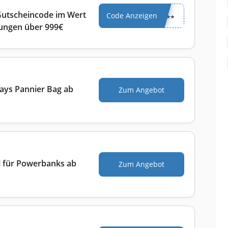
 Gutscheincode im Wert
Code Anzeigen
****
llungen über 999€
ays Pannier Bag ab
Zum Angebot
l für Powerbanks ab
Zum Angebot