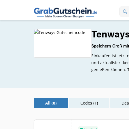
Tenways
Speichern Groß mi
Einkaufen ist jetz
und aktualisiert k
genießen können. T
All (8)
Codes (1)
Deal