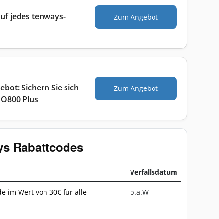
uf jedes tenways-
Zum Angebot
ebot: Sichern Sie sich
Zum Angebot
GO800 Plus
ys Rabattcodes
Verfallsdatum
e im Wert von 30€ für alle
b.a.W