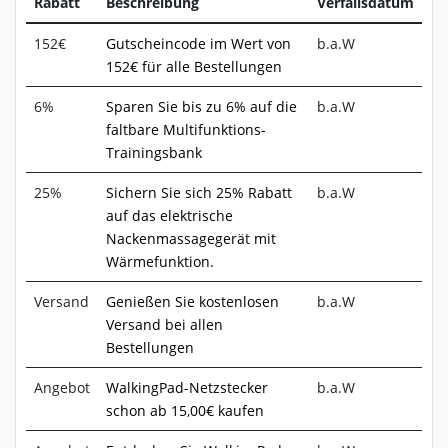
Rabatt
Beschreibung
Verfallsdatum
152€
Gutscheincode im Wert von
b.a.W
152€ für alle Bestellungen
6%
Sparen Sie bis zu 6% auf die
b.a.W
faltbare Multifunktions-
Trainingsbank
25%
Sichern Sie sich 25% Rabatt
b.a.W
auf das elektrische
Nackenmassagegerät mit
Wärmefunktion.
Versand
Genießen Sie kostenlosen
b.a.W
Versand bei allen
Bestellungen
Angebot
WalkingPad-Netzstecker
b.a.W
schon ab 15,00€ kaufen