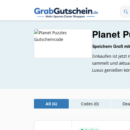
Planet P
Speichern Groß mi
Einkaufen ist jetz
sammelt und aktual
Luxus genießen kön
All (6)
Codes (0)
Deal