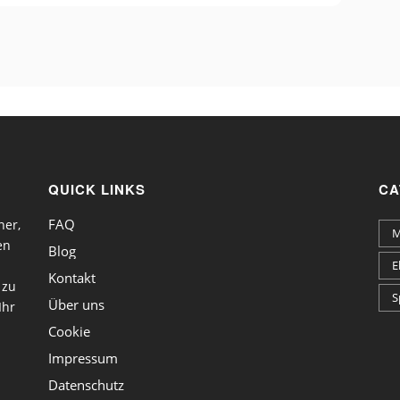
QUICK LINKS
CA
FAQ
ner,
M
en
Blog
E
Kontakt
 zu
S
Über uns
Ihr
Cookie
Impressum
Datenschutz