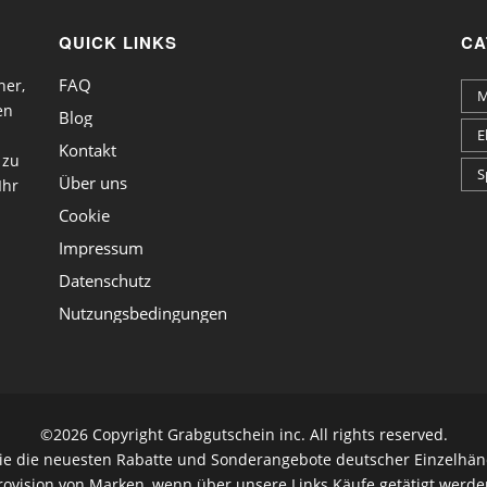
QUICK LINKS
CA
FAQ
ner,
M
en
Blog
E
Kontakt
 zu
S
Über uns
Ihr
Cookie
Impressum
Datenschutz
Nutzungsbedingungen
©
2026 Copyright Grabgutschein inc. All rights reserved.
die die neuesten Rabatte und Sonderangebote deutscher Einzelhänd
rovision von Marken, wenn über unsere Links Käufe getätigt werde