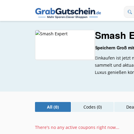
Smash E
Speichern Groß mi
Einkaufen ist jetz
sammelt und aktual
Luxus genießen kön
All (0)
Codes (0)
Deal
There's no any active coupons right now...